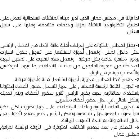
لذا فإننا في مجلس عمان الذي تدير مبناه المنشئات السلطانية نعمل على
تطبيق التكنولوجيا الناشئة بمزايا وخدمات متقدمة، ومنها على سبيل
المثال:
1-
يمتاز المجلس باحتوائه على إجراءات أمنيةٍ عالية ابتداءً من المدخل الرئيسي
حتى داخل المبنى، وتعمل أجهزة الاستشعار على تسهيل دخول السيارات
برموز مشفرة خاصة بكل مركبة. وتعمل هذه التقنيات على تمكين الجهة
المختصة من معرفة القادمين من مختلف الاتجاهات بما فيهم الموظفين
والأعضاء وغيرهم من الزوار.
2-
جميع نقاط المجلس مجهزة بأجهزة استشعار أمنية وأجهزة مراقبة.
3
تحوي القاعة الرئيسية للمجلس على جهاز لتسجيل حضور الأعضاء إلكترونيا
باستخدام بطاقاتهم بحيث يظهر للرئيس تقرير بحضور الأعضاء، ويتم تحديثه
بشكل تلقائي في حال حضور أعضاء متأخرين.
4
تحوي القاعة الرئيسية وقاعات الاجتماعات على جهاز تصويت لكل عضو
تقرأ تصويت العضو حول أية قضية ويمكن للرئيس حصر جميع الأصوات من
خلال النظام وتقديم نتيجة التصويت النهائية.
5-
التحكم عن بعد بجميع الشاشات المتوفرة في الأروقة الرئيسية لمرافق
مجلس عمان