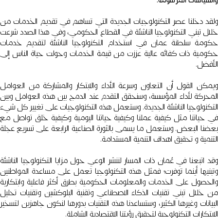
والسياسات المرسومة.
ولقد دخلنا عصر التكنولوجيات الجديدة التي تساهم في تقديم الخدمات من
خلال تبني التكنولوجيا الناشئة في القطاع الحكومي، وفي هذا الصدد شرعت
حكومة سلطنة عمان في استخدام التكنولوجيا الناشئة لتقديم خدمات
حكومية ذات كفائه عالية عززت من قيمة الخدمات وحولت حياة الناس إلى
الأفضل.
ويمكن القول أن التعاون وسرعة الأداء والابتكار والمشاركة من العوامل
المحركة لأداء المؤسسة، وسنحقق التقدم عند الدمج بين هذه العوامل وبين
التكنولوجيا الناشئة الجديدة. وستعمل هذه التكنولوجيات على تغيير كل شيء
في حياتنا مثل كيفية عملنا وكيفية حياتنا اليومية وكيفية خلق تواصل مع
بعضنا البعض. وستعمل ما يسمى بالثورة الصناعية الرابعة على تسريع عجلة
التنمية و تحقيق اهداف التنمية المستدامة.
وقد اتبعنا في عُمان ذات المسار لننشر الوعي حول مزايا التكنولوجيا الناشئة
وتبنيها أينما توفرت؛ فمثل هذه التكنولوجيا تعمل على مساعدة المواطنين
والحصول على الخدمات والمعلومات الحكومية بطرق أكثر فاعلية وابتكارية
من خلال تبني تقنيات الذكاء الاصطناعي وتقنية البلوكشين وتقنيات تحليل
البيانات وغيرها الكثير، وستساعدنا هذه التقنيات بدورها لنكون جاهزين لتسخير
الابتكارات التكنولوجية لتحقيق رؤيتنا الاقتصادية الشاملة.