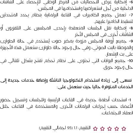
6-
إمكانية عرض الاحصائيات من المركز الوطني للإحصاء على الشاشات
الداخلية من أجل استعراضها واستخدامها في المجلس.
7-
تعمل جميع الكاميرات في القاعة البرلمانية بنظام يحدد المتحدثين
لتسليط الكاميرا عليهم.
8-
إمكانية نقل الجلسات المنعقدة بإحدى المجلسين على التلفزيون أو
الشاشات أخرى في المجلس الأخر
9-
جميع أروقة المجلس مزودة بمكبر صوت يُستخدم في حالة الطوارئ
والموصلة بالبث الصوتي، وفي حال وجود حالة طوارئ ستعمل هذه الأجهزة
على بث الإشعار.
10-
جميع البوابات التي تحتوي على نظام تحكم تفتح بشكل تلقائي في
حال وجود حريق.
نسعى إلى زيادة استخدام التكنولوجيا الناشئة وإضافة خدمات جديدة إلى
الخدمات المتوفرة حاليا حيث سنعمل على:
1
استحداث أنظمة جديدة في القاعات الرئيسية وللجلسات وتسجيل حضور
الأعضاء حسب إجراءات البرلمانات الأخرى والمستخدمة في القاعات خلال
انعقاد الاجتماعات.
التقييم: 1.1 (95 اجمالي التقييم)