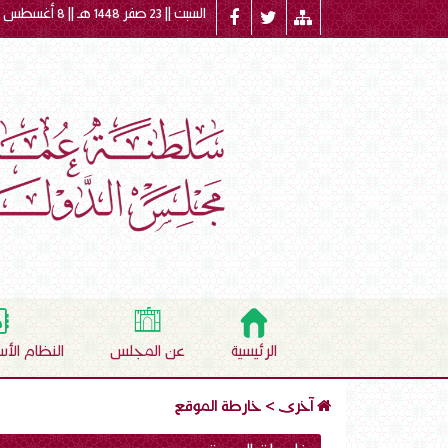
السبت || 23 صفر 1448 هـ || 8 أغسطس 2026 م
الرئيسية
عن المجلس
النظام الأ
آخرى
>
خارطة الموقع