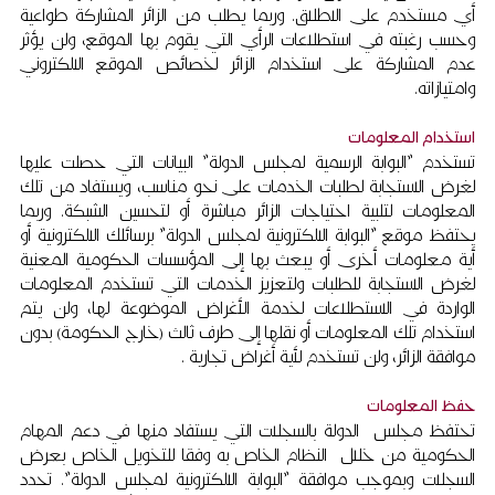
أي مستخدم على الاطلاق. وربما يطلب من الزائر المشاركة طواعية
وحسب رغبته في استطلاعات الرأي التي يقوم بها الموقع، ولن يؤثر
عدم المشاركة على استخدام الزائر لخصائص الموقع الالكتروني
وامتيازاته.
استخدام المعلومات
تستخدم "البوابة الرسمية لمجلس الدولة" البيانات التي حصلت عليها
لغرض الاستجابة لطلبات الخدمات على نحو مناسب، ويستفاد من تلك
المعلومات لتلبية احتياجات الزائر مباشرة أو لتحسين الشبكة. وربما
يحتفظ موقع "البوابة الالكترونية لمجلس الدولة" برسائلك الالكترونية أو
أية معلومات أخرى أو يبعث بها إلى المؤسسات الحكومية المعنية
لغرض الاستجابة للطلبات ولتعزيز الخدمات التي تستخدم المعلومات
الواردة في الاستطلاعات لخدمة الأغراض الموضوعة لها، ولن يتم
استخدام تلك المعلومات أو نقلها إلى طرف ثالث (خارج الحكومة) بدون
موافقة الزائر، ولن تستخدم لأية أغراض تجارية .
حفظ المعلومات
تحتفظ مجلس الدولة بالسجلات التي يستفاد منها في دعم المهام
الحكومية من خلال النظام الخاص به وفقا للتخويل الخاص بعرض
السجلات وبموجب موافقة "البوابة الالكترونية لمجلس الدولة". تحدد