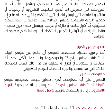
لجميع المخاطر الناتجة عن هذا الاستخدام، ويشمل ذلك أخطار
الفيروسات التي تتعرض لها أجهزة الحاسبات الالكترونية أو برمجياته أو
بياناته أو الملفات التي ترسل إليك او التي تستخدمها في هذا الموقع. إن
موقع “البوابة الالكترونية لمجلس الدولة” يعلن صراحة عن عدم تحمله
مسؤولية أية أضرار خاصة أو طارئة أو عرضية، ويشمل ذلك - دون تحديد -
فقدان الإيرادات أو الأرباح الناتج عن استخدام أو سوء استخدام معلومات
الموقع.
التعويض عن الأضرار
أنت توافق، باعتبارك مستخدما للموقع، أن تدافع عن موقع "البوابة
الالكترونية لمجلس الدولة" وتعويضهما وتجنيبهما الأذى ضد أية
ادعاءات أو شكاوى أو أضرار أو تكاليف بما في ذلك أتعاب المحاماة
الناشئة التي قد يتسبب بها جراء استخدام الموقع الالكتروني.
معلومات الاتصال
للحصول على أية معلومات أخرى تتعلق بسياسة خصوصية موقع
"
البوابة الالكترونية لمجلس الدولة"
نرجو إرسال رسالة عن طريق
البريد
الالكتروني
إلى أو باستخدام نموذج
تواصل معنا
التقييم: 4 (2 اجمالي التقييم)