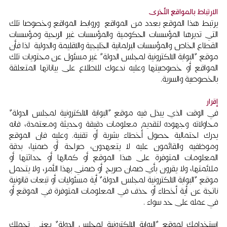
الارتباط بالمواقع الأخرى
يرتبط هذا الموقع بعدد من المواقع وروابط المواقع وخصوصا تلك
التي تديرها المؤسسات الحكومية والمؤسسات غير الربحية ومؤسسات
القطاع الخاص والمؤسسات البرلمانية الخليجية والاقليمة والدولية لذا فأن
موقع "البوابة الالكترونية لمجلس الدولة" غير مسئول عن محتويات تلك
المواقع أو خصوصيتها وعليه ندعوك للاطلاع على بياناتها المتعلقة
بالخصوصية والسرية.
إقرار
في الوقت الذي يبذل فيه موقع "البوابة الالكترونية لمجلس الدولة"
محاولاته وجهوده لتقديم معلومات دقيقة وحديثة ومعتمدة، فانه
يدرك احتمالية حصول أخطاء بشرية أو تقنية. وعليه فان الموقع
وموظفيه والقائمون عليه لا يتعهدون، صراحة أو ضمنيا، بدقة
المعلومات المتوفرة على هذا الموقع أو كمالها أو حداثتها أو
ملائمتها، ولا يقرون بأي ضمان صريح أو ضمني بهذا الأمر، ولا يتحمل
موقع "البوابة الالكترونية لمجلس الدولة" أية مسئوليات أو تبعات قانونية
ناتجة عن أية أخطاء أو حذف في المعلومات المتوفرة في الموقع أو
في عمله على حد سواء .
استخدامك لموقع "البوابة الالكترونية لمجلس الدولة" يعني تحملك