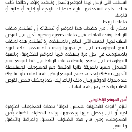
السجلات التي ترسل لهذا الموقع وتسجل وتحفظ وتؤمن طالما كانت
هناك حاجة لاستخدامها لتلبية متطلبات تاريخية أو إدارية أو مالية أو
قانونية.
ملفات الارتباط
يمكن لأي من صفحات هذا الموقع أو تطبيقاته أن تستخدم ملفات
الارتباط، وهذه الملفات هي ملفات صغيرة وقصيرة تُخزن في القرص
الصلب لجهاز الحاسب الآلي الخاص بالمستخدم، إذ تستخدم هذه الملفات
لتتبع المعلومات التي تم تخزينها وتجنب المستخدم إعادة التزود
بالمعلومات في كل مرة يستخدم فيها المواقع الالكترونية، وبالنسبة
للمعلومات التي تجمع بواسطة ملفات الارتباط في هذا الموقع فيتم
التعامل معها بالطريقة ذاتها المتبعة مع المعلومات المستحصلة
الأخرى. يمكنك إعداد متصفح الموقع لرفض هذه الملفات أو لتبليغك
عند محاولة الموقع إرسال ملف ارتباط إليك، كما يمكنك فحص القرص
الصلب والتخلص من هذه الملفات.
أمن الموقع الإلكتروني
تلتزم "البوابة الالكترونية لمجلس الدولة" بحماية المعلومات المتوفرة
لديه أو التي يحصل عليها ويجمعها، ويتخذ الخطوات الكفيلة بأمن
المعلومات، ومن بين هذه الخطوات التصديق والمراقبة والتدقيق
والتشفير.