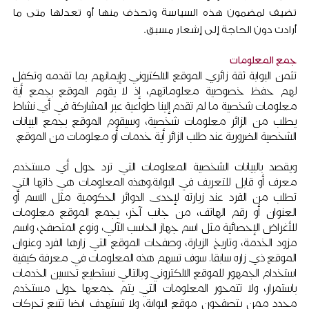
تضيف لمضمون هذه السياسة وتحذف منها أو تعدلها متى ما
أرادت دون الحاجة إلى إشعار مسبق.
جمع المعلومات
تثمن البوابة ثقة زائري الموقع الالكتروني وإيمانهم بما تقدمه وتكفل
لهم حفظ خصوصية معلوماتهم، إذ لا يقوم الموقع بجمع أية
معلومات شخصية ما لم تقدم إلينا طواعية عبر المشاركة في أي نشاط
يطلب من الزائر معلومات شخصية، وسيقوم الموقع بجمع البيانات
الشخصية الضرورية عند طلب الزائر أية خدمات أو معلومات من الموقع.
ويقصد بالبيانات الشخصية المعلومات التي ترد حول أي مستخدم
معرف أو قابل للتعريف في البوابة.وهذه المعلومات هي ذاتها التي
تطلب من الفرد عند زيارته لإحدى الدوائر الحكومية مثل الاسم أو
العنوان أو رقم الهاتف، من جانب آخر، يجمع الموقع معلومات
للأغراض الإحصائية مثل اسم جهاز الحاسب الآلي، ونوع المتصفح، واسم
مزود الخدمة، وتاريخ الزيارة، وصفحات الموقع التي زارها الفرد وعنوان
الموقع ذي زاره سابقا. سوف تسهم هذه المعلومات في معرفة كيفية
استخدام الجمهور للموقع الالكتروني وبالتالي نستطيع تحسين الخدمات
باستمرار، ولا تتمحور المعلومات التي يتم جمعها حول مستخدم
محدد ممن يتصفحون موقع البوابة، ولا تستهدف ايضا تتبع تحركات