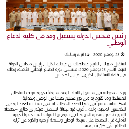
رئيس مجلس الدولة يستقبل وفد من كلية الدفاع
الوطني
23 نوفمبر 2020
اترك رسالتك
استقبل معالي الشيخ عبدالملك بن عبدالله الخليلي رئيس مجلس الدولة
اليوم الاثنين 23 نوفمبر 2020، منتسبي دورة الدفاع الوطني الثامنة، وذلك
في قاعة الاستقبال الكبرى بمبنى المجلس.
ورحب معاليه في مستهل اللقاء بالوفد، منوهاً بجهود قوات السلطان
المسلحة وما تقوم به من دور عظيم دفاعا عن الوطن وحماية
لمكتسباته، مشيراً في هذا الصدد للخطاب السامي بمناسبة العيد الوطني
الخمسين المجيد، والذي أعرب فيه جلالة السلطان هيثم بن طارق –حفظه
الله ورعاه -عن تقديره للجهود التي تقوم بها القوات المسلحة والأجهزة
الأمنية في الحفاظ على سيادة الوطن وسلامة أراضيه والذود عن ترابه
الطاهر، في كلِّ شبر منه.