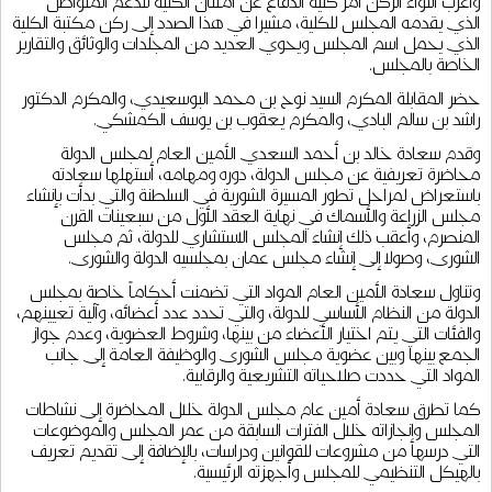
وأعرب اللواء الركن آمر كلية الدفاع عن امتنان الكلية للدعم المتواصل
الذي يقدمه المجلس للكلية، مشيرا في هذا الصدد إلى ركن مكتبة الكلية
الذي يحمل اسم المجلس ويحوي العديد من المجلدات والوثائق والتقارير
الخاصة بالمجلس.
حضر المقابلة المكرم السيد نوح بن محمد البوسعيدي، والمكرم الدكتور
راشد بن سالم البادي، والمكرم يعقوب بن يوسف الكمشكي.
وقدم سعادة خالد بن أحمد السعدي الأمين العام لمجلس الدولة
محاضرة تعريفية عن مجلس الدولة، دوره ومهامه، أستهلها سعادته
باستعراض لمراحل تطور المسيرة الشورية في السلطنة والتي بدأت بإنشاء
مجلس الزراعة والأسماك في نهاية العقد الأول من سبعينات القرن
المنصرم، وأعقب ذلك إنشاء المجلس الاستشاري للدولة، ثم مجلس
الشورى، وصولا إلى إنشاء مجلس عمان بمجلسيه الدولة والشورى.
وتناول سعادة الأمين العام المواد التي تضمنت أحكاماً خاصة بمجلس
الدولة من النظام الأساسي للدولة، والتي تحدد عدد أعضائه، وآلية تعيينهم،
والفئات التي يتم اختيار الأعضاء من بينها، وشروط العضوية، وعدم جواز
الجمع بينها وبين عضوية مجلس الشورى والوظيفة العامة إلى جانب
المواد التي حددت صلاحياته التشريعية والرقابية.
كما تطرق سعادة أمين عام مجلس الدولة خلال المحاضرة إلى نشاطات
المجلس وإنجازاته خلال الفترات السابقة من عمر المجلس والموضوعات
التي درسها من مشروعات للقوانين ودراسات، بالإضافة إلى تقديم تعريف
بالهيكل التنظيمي للمجلس وأجهزته الرئيسية.