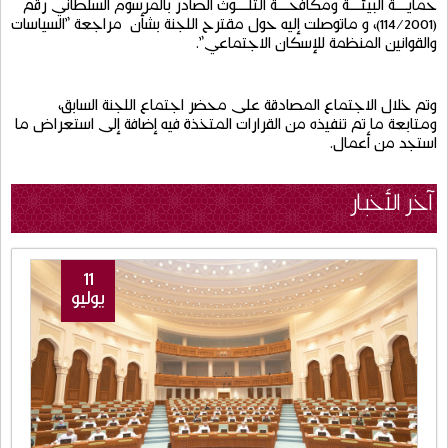
حمايــــة
البيئــــة
ومكافحــــة
التلــــوث
الصادر
بالمرسوم
السلطاني
رقم
(114/2001)
،
و
ماتوصلت
إليه
حول
مقترح
اللجنة
بشأن
مراجعة
"
السياسات
والقوانين
المنظمة
للإسكان
الاجتماعي
".
وتم
خلال
الاجتماع
المصادقة
على
محضر
اجتماع
اللجنة
السابق،
ومتابعة
ما
تم
تنفيذه
من
القرارات
المتخذة
فيه
إضافة
إلى
استعراض
ما
استجد
من
أعمال
.
آخر الأخبار
11
يوليو