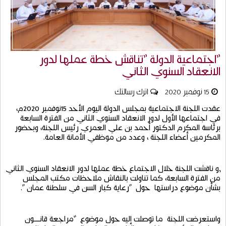
"اجتماعية الدولة "تناقش خطة عملها لدور
الانعقاد السنوي الثاني
15 نوفمبر 2020
اترك رسالتك
عقدت
اللجنة
الاجتماعية
بمجلس
الدولة
اليوم
الأحد
15
نوفمبر
2020
م،
في
اجتماعها
الأول
لدور
الانعقاد
السنوي
الثاني
من
الفترة
السابعة
برئاسة
المكرم
الدكتور
أحمد
بن
علي
العمري
رئيس
اللجنة،
وبحضور
المكرمين
أعضاء
اللجنة
،
وعدد
من
موظفي
الأمانة
العامة
.
,
و
ناقشت
اللجنة
خلال
الاجتماع
خطة
عملها
لدور
الانعقاد
السنوي
الثاني
من
الفترة
السابعة،
كما
تناولت
بالنقاش
ملاحظات
مكتب
المجلس
بشأن
موضوع
دراستها
حول
"
رعاية
كبار
السن
في
سلطنة
عمان
".
واستعرضت
اللجنة
ما
توصلت
إليه
حول
موضوع
"
مراجعة
قانــــون